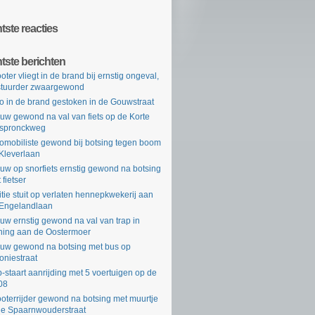
ste reacties
tste berichten
oter vliegt in de brand bij ernstig ongeval,
tuurder zwaargewond
o in de brand gestoken in de Gouwstraat
uw gewond na val van fiets op de Korte
rspronckweg
omobiliste gewond bij botsing tegen boom
Kleverlaan
uw op snorfiets ernstig gewond na botsing
 fietser
itie stuit op verlaten hennepkwekerij aan
Engelandlaan
uw ernstig gewond na val van trap in
ing aan de Oostermoer
uw gewond na botsing met bus op
oniestraat
-staart aanrijding met 5 voertuigen op de
08
oterrijder gewond na botsing met muurtje
de Spaarnwouderstraat