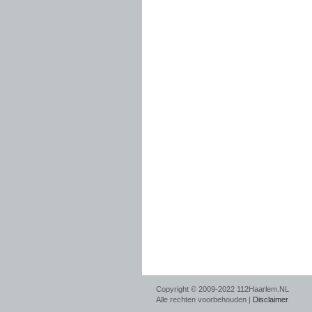
Copyright © 2009-2022 112Haarlem.NL
Alle rechten voorbehouden |
Disclaimer