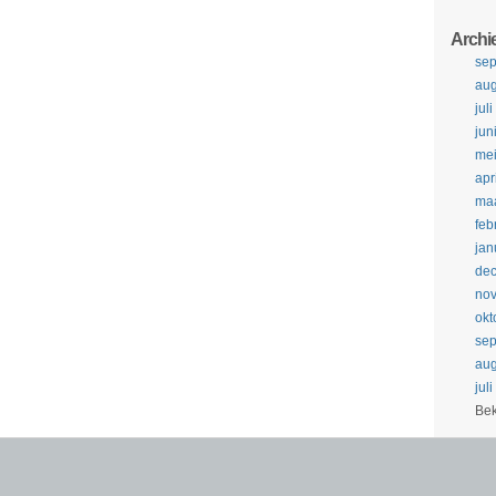
Archi
se
aug
jul
jun
me
apr
maa
feb
jan
de
no
okt
se
aug
jul
Bek