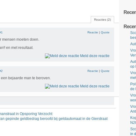
Recent
Reacties (2)
Recen
#1
Reactie
|
Quote
Sco
bes
er mensen moeten doen.
Aut
n!! en met resultaat.
Vro
Ve
Meld deze reactie
Aut
op 
#2
Reactie
|
Quote
Vro
met
om een bejaarde man te beroven.
Pol
Meld deze reactie
de 
Vro
won
Vro
Ant
manstraat in Opsporing Verzocht
Kop
an gepinde geldbedrag beroofd bij geldautomaat in de Gierstraat
N2
Sco
in 