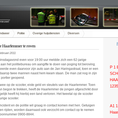
 nieuws!
andweer
Politie
Overige hulpdiensten
Diversen
ge Haarlemmer te roven
februari 2011
insdagavond even voor 19:00 uur meldde zich een 62-jarige
an het politiebureau om aangifte te doen van poging tot beroving.
P 1
erde even daarvoor zijn auto aan de Jan Haringastraat, toen er een
 daarop twee mannen naast hem kwam staan. De man zat nog in zijn
SCH
t portier geopend.
HAA
wee op de scooter, eiste geld en sleutels van de Haarlemmer. Toen
123
 begon te trekken, heeft de Haarlemmer de jongen afgeschrikt door
lijk heeft hij hierbij een tand verloren. Het tweetal op de scooter
urige scooter.
ncident en de politie wil graag in contact komen met hen. Getuigen
A1 1
ien rijden, worden daarnaast ook verzocht om contact op te nemen
Haa
lefoonnummer 0900-8844.