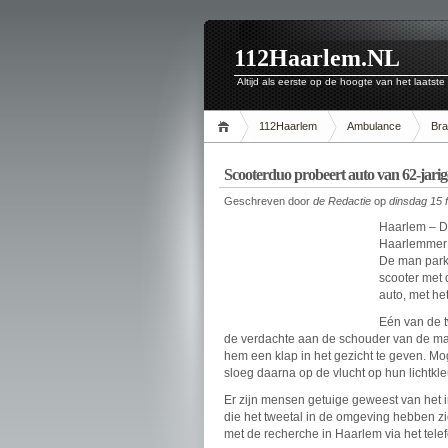
112Haarlem.NL
Altijd als eerste op de hoogte van het laatste
112Haarlem
Ambulance
Br
Scooterduo probeert auto van 62-jari
Geschreven door
de Redactie
op
dinsdag 15 
Haarlem – D
Haarlemmer a
De man parke
scooter met
auto, met he
Eén van de t
de verdachte aan de schouder van de man
hem een klap in het gezicht te geven. Moge
sloeg daarna op de vlucht op hun lichtkle
Er zijn mensen getuige geweest van het i
die het tweetal in de omgeving hebben z
met de recherche in Haarlem via het te