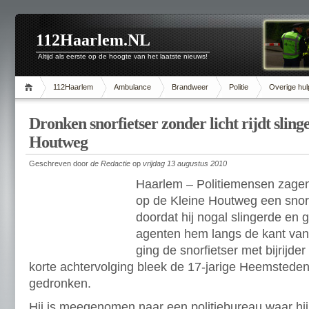
112Haarlem.NL
Altijd als eerste op de hoogte van het laatste nieuws!
112Haarlem
Ambulance
Brandweer
Politie
Overige hul
Dronken snorfietser zonder licht rijdt slin
Houtweg
Geschreven door
de Redactie
op
vrijdag 13 augustus 2010
Haarlem – Politiemensen zagen
op de Kleine Houtweg een snorfi
doordat hij nogal slingerde en 
agenten hem langs de kant van
ging de snorfietser met bijrijde
korte achtervolging bleek de 17-jarige Heemstede
gedronken.
Hij is meegenomen naar een politiebureau waar hij n