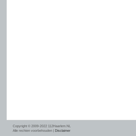
Copyright © 2009-2022 112Haarlem.NL
Alle rechten voorbehouden |
Disclaimer