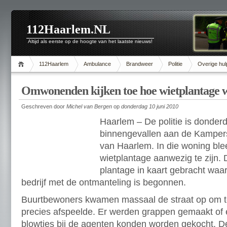
112Haarlem.NL
Altijd als eerste op de hoogte van het laatste nieuws!
112Haarlem
Ambulance
Brandweer
Politie
Overige hul
Omwonenden kijken toe hoe wietplantage 
Geschreven door
Michel van Bergen
op
donderdag 10 juni 2010
Haarlem – De politie is donde
binnengevallen aan de Kampers
van Haarlem. In die woning ble
wietplantage aanwezig te zijn.
plantage in kaart gebracht waa
bedrijf met de ontmanteling is begonnen.
Buurtbewoners kwamen massaal de straat op om te 
precies afspeelde. Er werden grappen gemaakt of
blowtjes bij de agenten konden worden gekocht. 