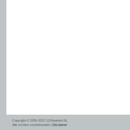
Copyright © 2009-2022 112Haarlem.NL
Alle rechten voorbehouden |
Disclaimer