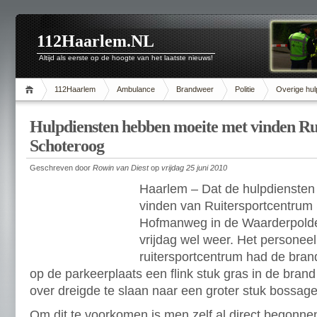
112Haarlem.NL
Altijd als eerste op de hoogte van het laatste nieuws!
112Haarlem
Ambulance
Brandweer
Politie
Overige hul
Hulpdiensten hebben moeite met vinden R
Schoteroog
Geschreven door
Rowin van Diest
op
vrijdag 25 juni 2010
Haarlem – Dat de hulpdiensten
vinden van Ruitersportcentrum
Hofmanweg in de Waarderpolde
vrijdag wel weer. Het personeel
ruitersportcentrum had de bra
op de parkeerplaats een flink stuk gras in de bran
over dreigde te slaan naar een groter stuk bossage
Om dit te voorkomen is men zelf al direct begonne