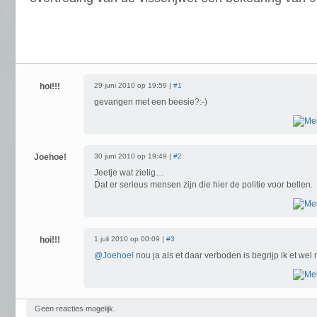
hoi!!!
29 juni 2010 op 19:59 |
#1
gevangen met een beesie?:-)
Joehoe!
30 juni 2010 op 19:49 |
#2
Jeetje wat zielig…
Dat er serieus mensen zijn die hier de politie voor bellen.
hoi!!!
1 juli 2010 op 00:09 |
#3
@Joehoe!
nou ja als et daar verboden is begrijp ik et we
Geen reacties mogelijk.