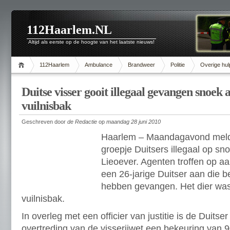
112Haarlem.NL
Altijd als eerste op de hoogte van het laatste nieuws!
112Haarlem
Ambulance
Brandweer
Politie
Overige hul
Duitse visser gooit illegaal gevangen snoek 
vuilnisbak
Geschreven door
de Redactie
op
maandag 28 juni 2010
Haarlem – Maandagavond meld
groepje Duitsers illegaal op sn
Lieoever. Agenten troffen op aa
een 26-jarige Duitser aan die 
hebben gevangen. Het dier was
vuilnisbak.
In overleg met een officier van justitie is de Duitser
overtreding van de visserijwet een bekeuring van 