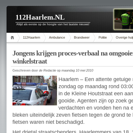
112Haarlem.NL
Altijd als eerste op de hoogte van het laatste nieuws!
112Haarlem
Ambulance
Brandweer
Politie
Overige hul
Jongens krijgen proces-verbaal na omgooien
winkelstraat
Geschreven door
de Redactie
op
maandag 10 mei 2010
Haarlem – Een attente getuige 
zondag op maandag rond 03:00 
in de Kleine Houtstraat een aan
gooide. Agenten zijn op zoek 
verdachten en vonden hen na e
bleken uiteindelijk zeven fietsen tegen de grond 
fietsen waren niet beschadigd.
Het drietal straatschenders, Haarlemmers van 18, 1