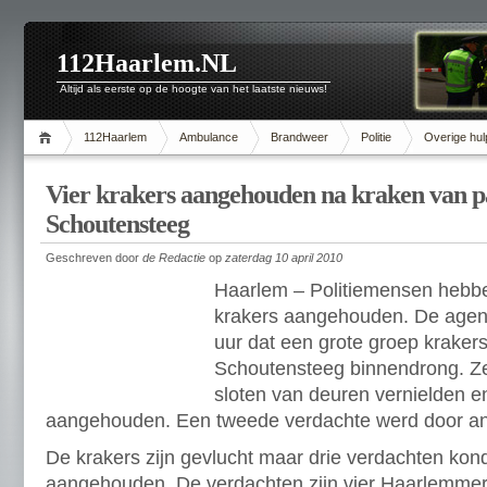
112Haarlem.NL
Altijd als eerste op de hoogte van het laatste nieuws!
112Haarlem
Ambulance
Brandweer
Politie
Overige hul
Vier krakers aangehouden na kraken van p
Schoutensteeg
Geschreven door
de Redactie
op
zaterdag 10 april 2010
Haarlem – Politiemensen hebb
krakers aangehouden. De agen
uur dat een grote groep kraker
Schoutensteeg binnendrong. Ze
sloten van deuren vernielden 
aangehouden. Een tweede verdachte werd door an
De krakers zijn gevlucht maar drie verdachten kon
aangehouden. De verdachten zijn vier Haarlemmer