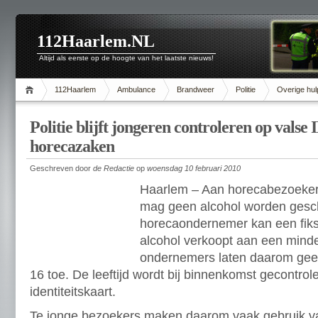
112Haarlem.NL
Altijd als eerste op de hoogte van het laatste nieuws!
112Haarlem
Ambulance
Brandweer
Politie
Overige hul
Politie blijft jongeren controleren op valse I
horecazaken
Geschreven door
de Redactie
op
woensdag 10 februari 2010
Haarlem – Aan horecabezoekers
mag geen alcohol worden ges
horecaondernemer kan een fikse
alcohol verkoopt aan een minde
ondernemers laten daarom gee
16 toe. De leeftijd wordt bij binnenkomst gecontro
identiteitskaart.
Te jonge bezoekers maken daarom vaak gebruik v