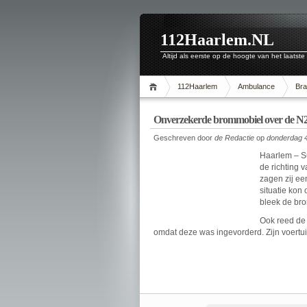
112Haarlem.NL
Altijd als eerste op de hoogte van het laatste
112Haarlem
Ambulance
Br
Onverzekerde brommobiel over de N2
Geschreven door
de Redactie
op
donderdag 4
Haarlem – Su
de richting 
zagen zij ee
situatie kon
bleek de bro
Ook reed de 
omdat deze was ingevorderd. Zijn voertu