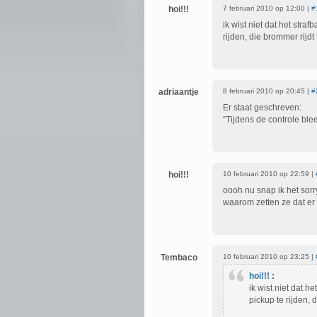
hoi!!!
7 februari 2010 op 12:00 |
#
ik wist niet dat het str
rijden, die brommer rijdt
adriaantje
8 februari 2010 op 20:45 |
#
Er staat geschreven:
“Tijdens de controle ble
hoi!!!
10 februari 2010 op 22:59 |
oooh nu snap ik het sor
waarom zetten ze dat er z
Tembaco
10 februari 2010 op 23:25 |
hoi!!!
:
ik wist niet dat 
pickup te rijden, 