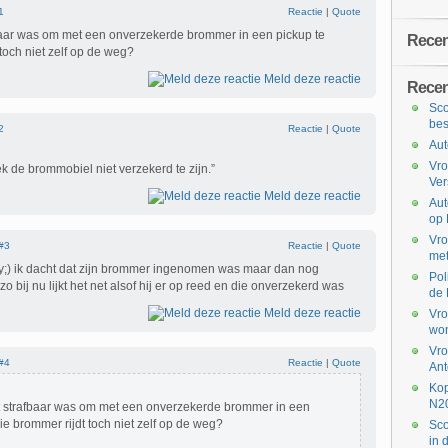
1
Reactie
|
Quote
afbaar was om met een onverzekerde brommer in een pickup te
Recent
 toch niet zelf op de weg?
Meld deze reactie
Recen
Sco
bes
2
Reactie
|
Quote
Aut
Vro
ek de brommobiel niet verzekerd te zijn.”
Ve
Meld deze reactie
Aut
op 
Vro
#3
Reactie
|
Quote
met
ry;) ik dacht dat zijn brommer ingenomen was maar dan nog
Pol
o bij nu lijkt het net alsof hij er op reed en die onverzekerd was
de 
Meld deze reactie
Vro
won
Vro
#4
Reactie
|
Quote
Ant
Kop
N2
het strafbaar was om met een onverzekerde brommer in een
die brommer rijdt toch niet zelf op de weg?
Sco
in 