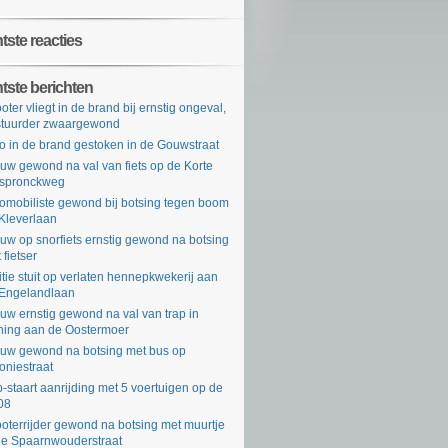
ste reacties
tste berichten
oter vliegt in de brand bij ernstig ongeval,
tuurder zwaargewond
o in de brand gestoken in de Gouwstraat
uw gewond na val van fiets op de Korte
rspronckweg
omobiliste gewond bij botsing tegen boom
Kleverlaan
uw op snorfiets ernstig gewond na botsing
 fietser
itie stuit op verlaten hennepkwekerij aan
Engelandlaan
uw ernstig gewond na val van trap in
ing aan de Oostermoer
uw gewond na botsing met bus op
oniestraat
-staart aanrijding met 5 voertuigen op de
08
oterrijder gewond na botsing met muurtje
de Spaarnwouderstraat