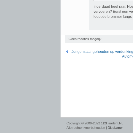
Inderdaad heel raar. Hoe
vervoeren? Eerst een v
loopt de brommer langs 
Geen reacties mogelijk.
Jongens aangehouden op verdenking 
Automo
Copyright © 2009-2022 112Haarlem.NL
Alle rechten voorbehouden |
Disclaimer