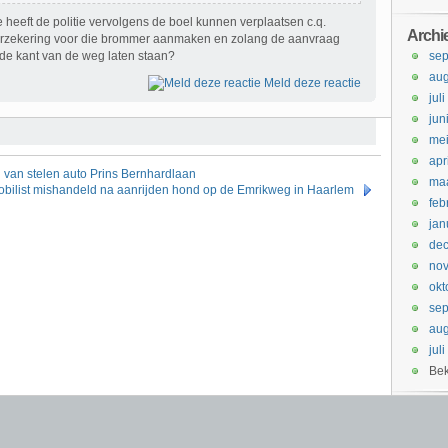
 heeft de politie vervolgens de boel kunnen verplaatsen c.q.
Archi
erzekering voor die brommer aanmaken en zolang de aanvraag
de kant van de weg laten staan?
se
aug
Meld deze reactie
jul
jun
me
apr
van stelen auto Prins Bernhardlaan
maa
bilist mishandeld na aanrijden hond op de Emrikweg in Haarlem
feb
jan
de
no
okt
se
aug
jul
Bek