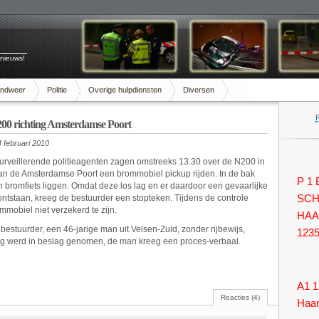
 nieuws!
andweer
Politie
Overige hulpdiensten
Diversen
00 richting Amsterdamse Poort
 februari 2010
rveillerende politieagenten zagen omstreeks 13.30 over de N200 in
van de Amsterdamse Poort een brommobiel pickup rijden. In de bak
P 1
n bromfiets liggen. Omdat deze los lag en er daardoor een gevaarlijke
 ontstaan, kreeg de bestuurder een stopteken. Tijdens de controle
SCH
mmobiel niet verzekerd te zijn.
HAA
bestuurder, een 46-jarige man uit Velsen-Zuid, zonder rijbewijs,
123
ig werd in beslag genomen, de man kreeg een proces-verbaal.
A1 1
Reacties (4)
Haa