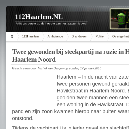
112Haarlem.NL
Altijd als eerste op de hoogte van het laatste nieuws!
112Haarlem
Ambulance
Brandweer
Politie
Overige hul
Twee gewonden bij steekpartij na ruzie in H
Haarlem Noord
Geschreven door
Michel van Bergen
op
zondag 17 januari 2010
Haarlem – In de nacht van zate
twee personen gewond geraakt b
Havikstraat in Haarlem Noord. 
gooiden twee mannen een stee
een woning in de Havikstraat.
pand en zijn zoon kwamen hierop naar buiten waarn
ontstond.
Tijdens de vechtpartij is in ieder geval één slacht