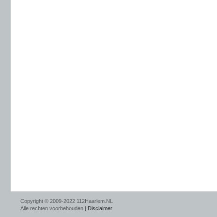
Copyright © 2009-2022 112Haarlem.NL
Alle rechten voorbehouden |
Disclaimer